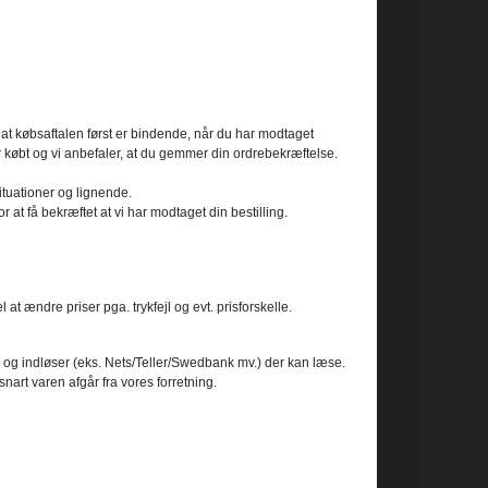
 at købsaftalen først er bindende, når du har modtaget
ar købt og vi anbefaler, at du gemmer din ordrebekræftelse.
ituationer og lignende.
 at få bekræftet at vi har modtaget din bestilling.
t ændre priser pga. trykfejl og evt. prisforskelle.
g og indløser (eks. Nets/Teller/Swedbank mv.) der kan læse.
art varen afgår fra vores forretning.