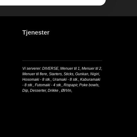
Tjenester
Vi serverer:
DIVERSE
,
Menuer til 1
,
Menuer til 2
,
Menuer til flere
,
Starters
,
Sticks
,
Gunkan
,
Nigiri
,
Hosomaki - 8 stk.
,
Uramaki - 8 stk.
,
Kaburamaki
- 8 stk.
,
Futomaki - 4 stk.
,
Rispapir
,
Poke bowls
,
Dip
,
Desserter
,
Drikke
,
Øl/Vin
,