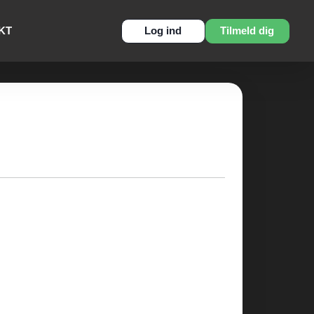
KT
Log ind
Tilmeld dig