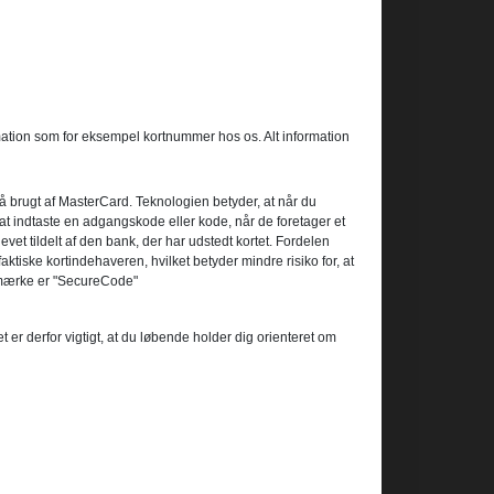
mation som for eksempel kortnummer hos os. Alt information
gså brugt af MasterCard. Teknologien betyder, at når du
 ved at indtaste en adgangskode eller kode, når de foretager et
et tildelt af den bank, der har udstedt kortet. Fordelen
ktiske kortindehaveren, hvilket betyder mindre risiko for, at
remærke er "SecureCode"
 er derfor vigtigt, at du løbende holder dig orienteret om