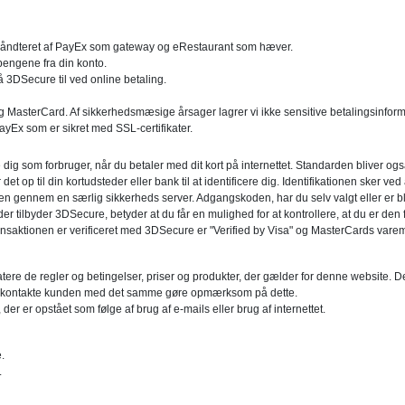
r håndteret af PayEx som gateway og eRestaurant som hæver.
pengene fra din konto.
å 3DSecure til ved online betaling.
og MasterCard. Af sikkerhedsmæsige årsager lagrer vi ikke sensitive betalingsinfor
ayEx som er sikret med SSL-certifikater.
re dig som forbruger, når du betaler med dit kort på internettet. Standarden bliver o
 er det op til din kortudsteder eller bank til at identificere dig. Identifikationen sker
en gennem en særlig sikkerheds server. Adgangskoden, har du selv valgt eller er blev
r tilbyder 3DSecure, betyder at du får en mulighed for at kontrollere, at du er den fa
transaktionen er verificeret med 3DSecure er "Verified by Visa" og MasterCards va
atere de regler og betingelser, priser og produkter, der gælder for denne website. Det
i vil kontakte kunden med det samme gøre opmærksom på dette.
, der er opstået som følge af brug af e-mails eller brug af internettet.
.
.