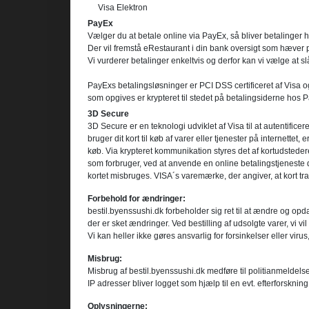
Visa Elektron
PayEx
Vælger du at betale online via PayEx, så bliver betalinge
Der vil fremstå eRestaurant i din bank oversigt som hæver 
Vi vurderer betalinger enkeltvis og derfor kan vi vælge at sl
PayExs betalingsløsninger er PCI DSS certificeret af Visa 
som opgives er krypteret til stedet på betalingsiderne hos P
3D Secure
3D Secure er en teknologi udviklet af Visa til at autentifice
bruger dit kort til køb af varer eller tjenester på internettet,
køb. Via krypteret kommunikation styres det af kortudsteder
som forbruger, ved at anvende en online betalingstjeneste de
kortet misbruges. VISA´s varemærke, der angiver, at kort 
Forbehold for ændringer:
bestil.byenssushi.dk forbeholder sig ret til at ændre og opd
der er sket ændringer. Ved bestilling af udsolgte varer, v
Vi kan heller ikke gøres ansvarlig for forsinkelser eller virus
Misbrug:
Misbrug af bestil.byenssushi.dk medføre til politianmeldelse
IP adresser bliver logget som hjælp til en evt. efterforskning
Oplysningerne: