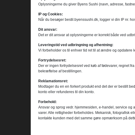
Oplysningerne du giver Byens Sushi (navn, adresse, fastnet tel
IP og Cookies:
Når du besøger bestil.byenssushi.dk, logger vi din IP nr. hos
Dit ansvar:
Det er dit ansvar at oplysningerne er korrekt både ved udbr
Leveringstid ved udbringning og afhentning:
Vi forbeholder os til enhver tid ret til at ændre og opdatere 
Fortrydelsesret:
Der er ingen fortrydelsesret ved køb af fødevarer, regnet fr
bekræftelse af bestillingen.
Reklamationsret:
Modtager du en en forkert produkt end det der er bestilt bede
konto eller refunderes til din konto.
Forbehold:
Ansvar og sprog vedr. hjemmesiden, e-handel, service og andre 
varer. Alle rettigheder forbeholdes. Mekanisk, fotografisk el
kontakte kunden med det samme gøre opmærksom på dette. Vi ka