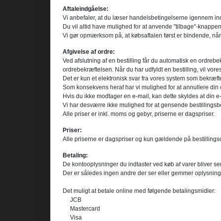
Aftaleindgåelse:
Vi anbefaler, at du læser handelsbetingelserne igennem ind
Du vil altid have mulighed for at anvende "tilbage"-knappen 
Vi gør opmærksom på, at købsaftalen først er bindende, nå
Afgivelse af ordre:
Ved afslutning af en bestilling får du automatisk en ordrebe
ordrebekræftelsen. Når du har udfyldt en bestilling, vil vor
Det er kun et elektronisk svar fra vores system som bekræfte
Som konsekvens heraf har vi mulighed for at annullere din or
Hvis du ikke modtager en e-mail, kan dette skyldes at din e-m
Vi har desværre ikke mulighed for at gensende bestillingsbe
Alle priser er inkl. moms og gebyr, priserne er dagspriser.
Priser:
Alle priserne er dagspriser og kun gældende på bestillingsda
Betaling:
De kontooplysninger du indtaster ved køb af varer bliver se
Der er således ingen andre der ser eller gemmer oplysninger
Det muligt at betale online med følgende betalingsmidler:
JCB
Mastercard
Visa