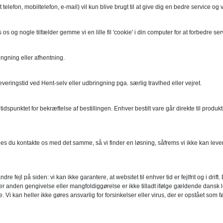
efon, mobiltelefon, e-mail) vil kun blive brugt til at give dig en bedre service og vil
 os og nogle tilfælder gemme vi en lille fil 'cookie' i din computer for at forbedre 
ingning eller afhentning.
leveringstid ved Hent-selv eller udbringning pga. særlig travlhed eller vejret.
a tidspunktet for bekræftelse af bestillingen. Enhver bestilt vare går direkte til pr
s du kontakte os med det samme, så vi finder en løsning, såfrems vi ikke kan leverer 
fejl på siden: vi kan ikke garantere, at websitet til enhver tid er fejlfrit og i drift
ler anden gengivelse eller mangfoldiggørelse er ikke tilladt ifølge gældende dansk lo
n heller ikke gøres ansvarlig for forsinkelser eller virus, der er opstået som følge