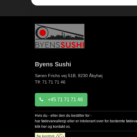
Byens Sushi
Søren Frichs vej 51B, 8230
Åbyhøj
Tlf: 71 71 71 46
+45 71 71 71 46
Hvis du - eller den du bestiller for -
har fødevareallergi eller er intolerant over for bestemte fødev
klik her og kontakt os.